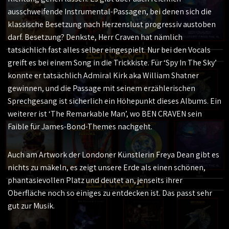
ausschweifende Instrumental-Passagen, bei denen sich die
klassische Besetzung nach Herzenslust progressiv austoben
darf. Besetzung? Denkste, Herr Craven hat nämlich
tatsächlich fast alles selber eingespielt. Nur bei den Vocals
greift es bei einem Song in die Trickkiste. Für ‘Spy In The Sky’
konnte er tatsächlich Admiral Kirk aka William Shatner
gewinnen, und die Passage mit seinem erzählerischen
Sprechgesang ist sicherlich ein Höhepunkt dieses Albums. Ein
weiterer ist ‘The Remarkable Man’, wo BEN CRAVEN sein
Faible für James-Bond-Themes nachgeht.
Auch am Artwork der Londoner Künstlerin Freya Dean gibt es
nichts zu mäkeln, es zeigt unsere Erde als einen schönen,
phantasievollen Platz und deutet an, jenseits ihrer
Oberfläche noch so einiges zu entdecken ist. Das passt sehr
gut zur Musik.