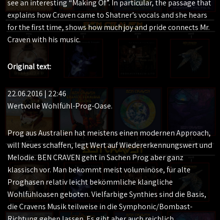
see an interesting “Making Of”. In particular, the passage that
explains how Craven came to Shatner’s vocals and she hears
for the first time, shows how much joy and pride connects Mr.
Craven with his music.
Original text:
22.06.2016 | 22:46
Wertvolle Wohlfühl-Prog-Oase.
Prog aus Australien hat meistens einen modernen Approach,
will Neues schaffen, legt Wert auf Wiedererkennungswert und
Melodie. BEN CRAVEN geht in Sachen Prog aber ganz
klassisch vor. Man bekommt meist voluminöse, für alte
Proghasen relativ leicht bekömmliche klangliche
Wohlfühloasen geboten. Vielfarbige Synthies sind die Basis,
die Cravens Musik teilweise in die Symphonic/Bombast-
Richtung gehen lassen. Es gibt aber auch reichlich