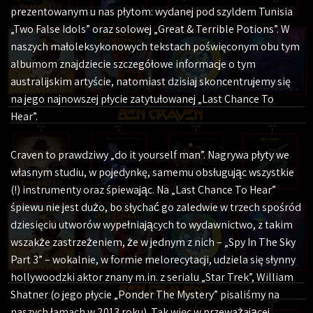
prezentowanym u nas płytom: wydanej pod szyldem Tunisia
„Two False Idols” oraz solowej „Great & Terrible Potions”. W
naszych małoleksykonowych tekstach poświęconym obu tym
albumom znajdziecie szczegółowe informacje o tym
australijskim artyście, natomiast dzisiaj skoncentrujemy się
na jego najnowszej płycie zatytułowanej „Last Chance To
Hear”.
Craven to prawdziwy „do it yourself man”. Nagrywa płyty we
własnym studiu, w pojedynkę, samemu obsługując wszystkie
(!) instrumenty oraz śpiewając. Na „Last Chance To Hear”
śpiewu nie jest dużo, bo słychać go zaledwie w trzech spośród
dziesięciu utworów wypełniających to wydawnictwo, z takim
wszakże zastrzeżeniem, że w jednym z nich – „Spy In The Sky
Part 3” – wokalnie, w formie melorecytacji, udziela się słynny
hollywoodzki aktor znany m.in. z serialu „Star Trek”, William
Shatner (o jego płycie „Ponder The Mystery” pisaliśmy na
naszych łamach w 2013 roku). Tak więc w przeważającej