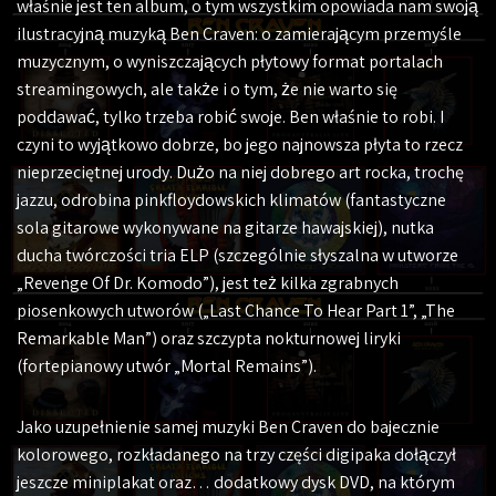
właśnie jest ten album, o tym wszystkim opowiada nam swoją
ilustracyjną muzyką Ben Craven: o zamierającym przemyśle
muzycznym, o wyniszczających płytowy format portalach
streamingowych, ale także i o tym, że nie warto się
poddawać, tylko trzeba robić swoje. Ben właśnie to robi. I
czyni to wyjątkowo dobrze, bo jego najnowsza płyta to rzecz
nieprzeciętnej urody. Dużo na niej dobrego art rocka, trochę
jazzu, odrobina pinkfloydowskich klimatów (fantastyczne
sola gitarowe wykonywane na gitarze hawajskiej), nutka
ducha twórczości tria ELP (szczególnie słyszalna w utworze
„Revenge Of Dr. Komodo”), jest też kilka zgrabnych
piosenkowych utworów („Last Chance To Hear Part 1”, „The
Remarkable Man”) oraz szczypta nokturnowej liryki
(fortepianowy utwór „Mortal Remains”).
Jako uzupełnienie samej muzyki Ben Craven do bajecznie
kolorowego, rozkładanego na trzy części digipaka dołączył
jeszcze miniplakat oraz… dodatkowy dysk DVD, na którym