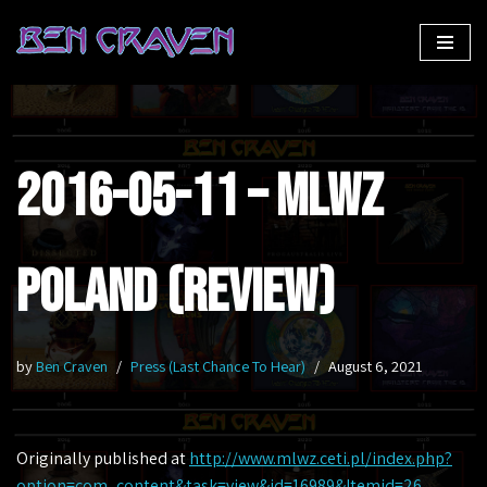
Skip
to
content
2016-05-11 – MLWZ
Poland (Review)
by
Ben Craven
Press (Last Chance To Hear)
August 6, 2021
Originally published at
http://www.mlwz.ceti.pl/index.php?
option=com_content&task=view&id=16989&Itemid=26