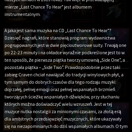
mierze „Last Chance To Hear” jest albumem
instrumentalnym.
A jaka jest sama muzyka na CD „Last Chance To Hear”?
Dziesięć nagrań, które stanowią program wydawnictwa
pogrupowanych jest w dwie pięcioutworowe suity. Trwają one
po 22-23 minuty i na okładce wyraźnie podkreślone jest to w
ten sposób, że pierwsza piątka tworzy umowną „Side One”, a
pozostała piątka – „Side Two”. Prawdopodobnie przez taki
zabieg Craven chciał nawiązać do tradycji winylowych płyt, a
tym samym do dobrych czasów dla tego rodzaju muzyki:
dojrzałej, pełnej emocji oraz pełnej wspaniałych brzmień
tworzących ścieżkę wspaniałych dźwięków, przy słuchaniu
których można doświadczyć wielu wzruszeń. Jest w tej
muzyce nutka nostalgii za minionymi czasami, za złotą erą
dla ambitnych przedsięwzięć muzycznych, które ukazywały
się na niezapomnianych do dziś wspaniałych albumach. O tym